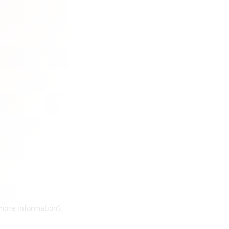
 more information)
.