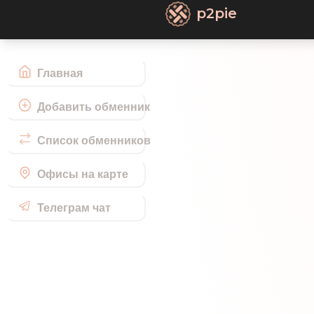
p2pie
Главная
Добавить обменник
Список обменников
Офисы на карте
Телеграм чат