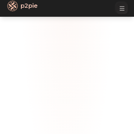
p2pie