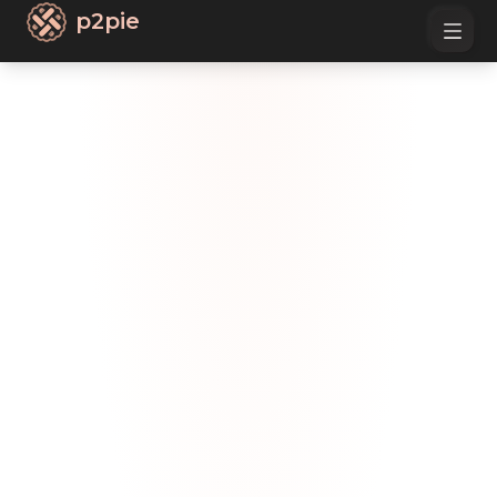
p2pie