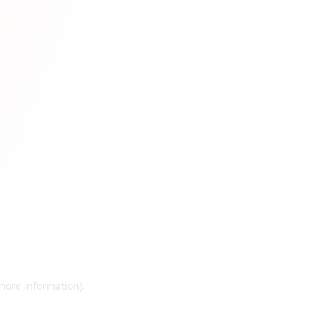
 more information)
.