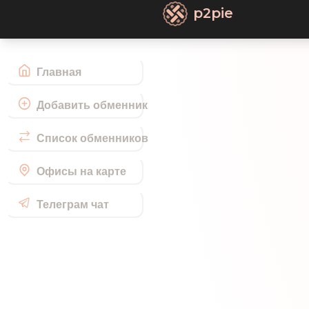
p2pie
Главная
Добавить обменник
Список обменников
Офисы на карте
Телеграм чат