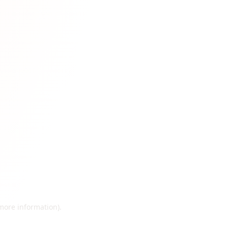
 more information)
.