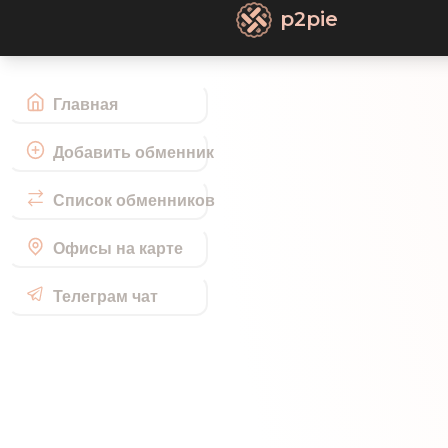
p2pie
Главная
Добавить обменник
Список обменников
Офисы на карте
Телеграм чат