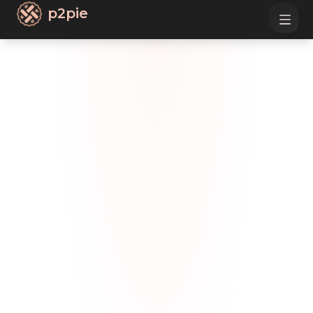
p2pie