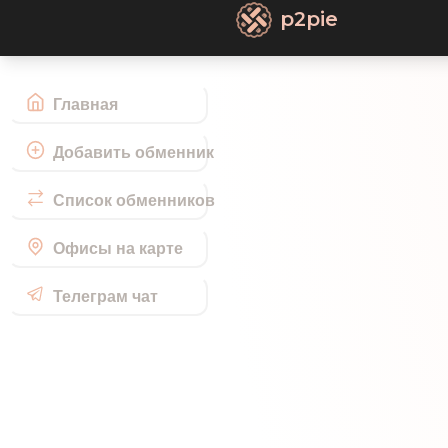
p2pie
Главная
Добавить обменник
Список обменников
Офисы на карте
Телеграм чат