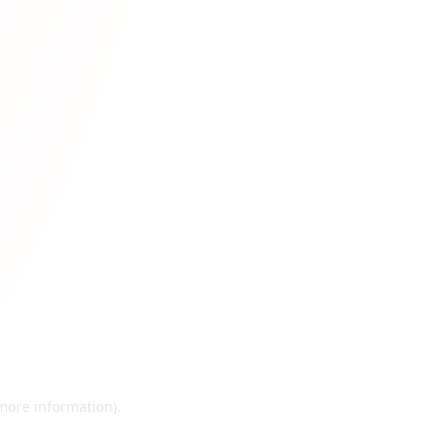
 more information)
.