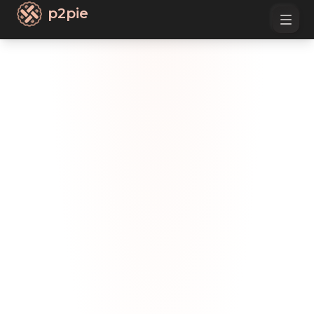
p2pie