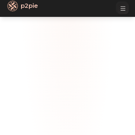
p2pie