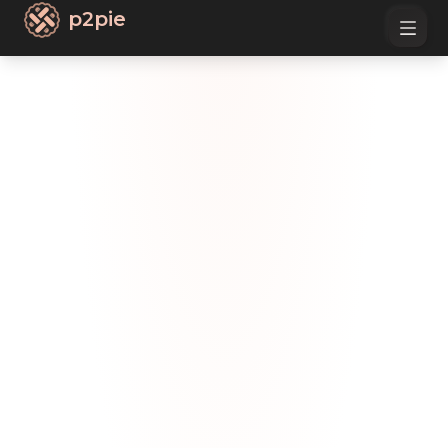
p2pie