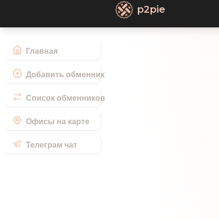
p2pie
Главная
Добавить обменник
Список обменников
Офисы на карте
Телеграм чат