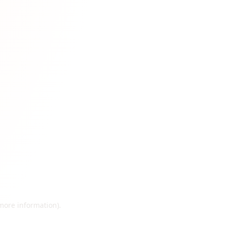
 more information)
.