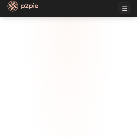
p2pie