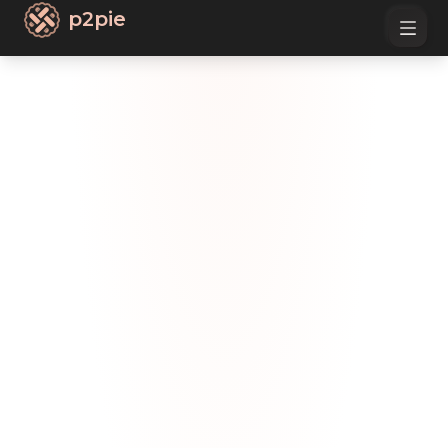
p2pie