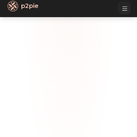
p2pie