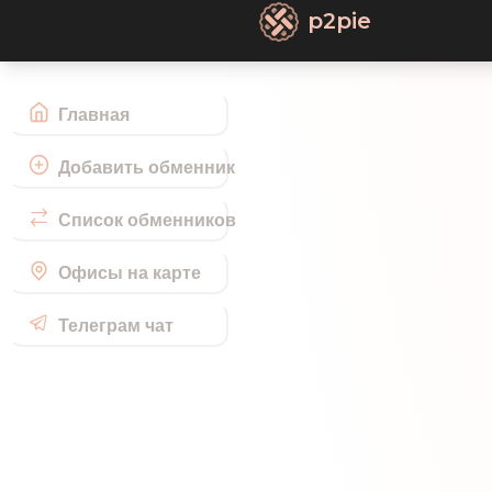
p2pie
Главная
Добавить обменник
Список обменников
Офисы на карте
Телеграм чат