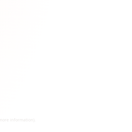
 more information)
.