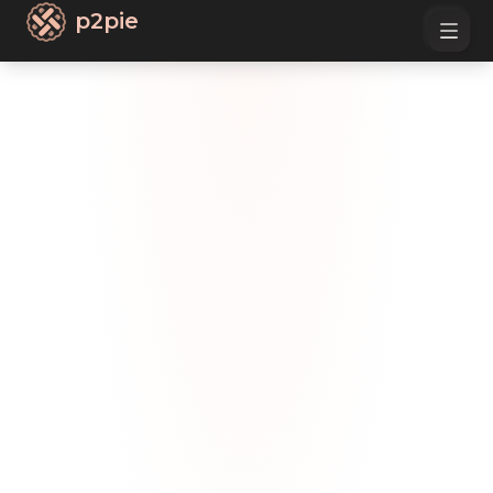
p2pie