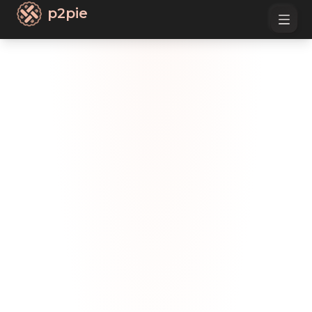
p2pie