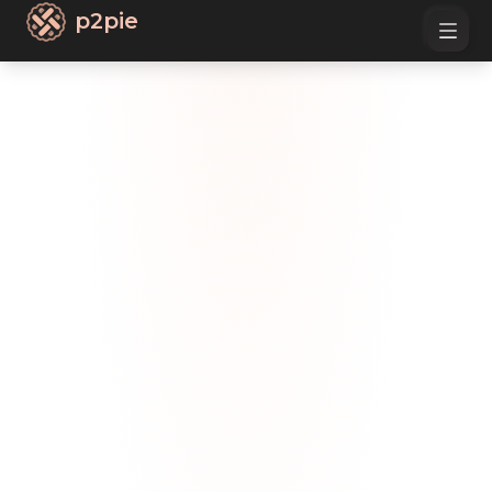
p2pie