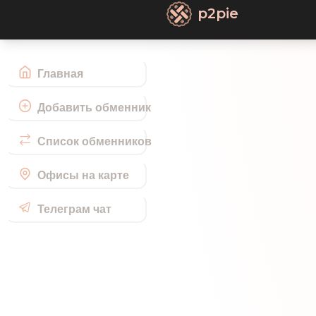
p2pie
Главная
Добавить обменник
Список обменников
Офисы на карте
Телеграм чат