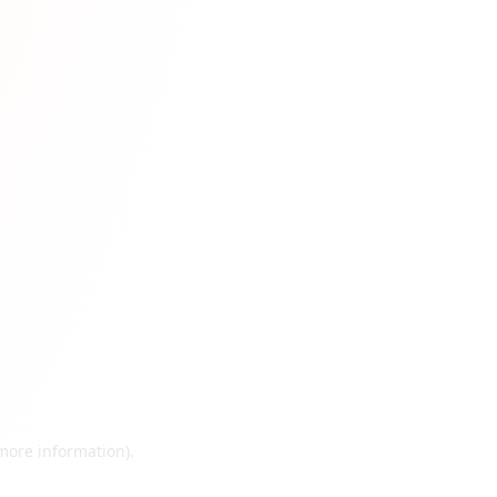
 more information)
.