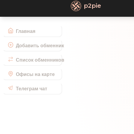
p2pie
Главная
Добавить обменник
Список обменников
Офисы на карте
Телеграм чат