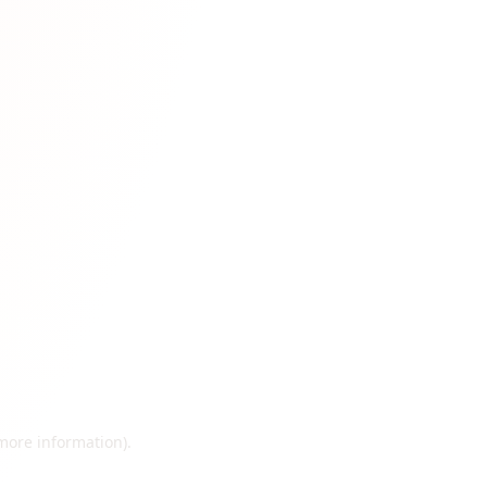
 more information)
.