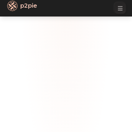
p2pie