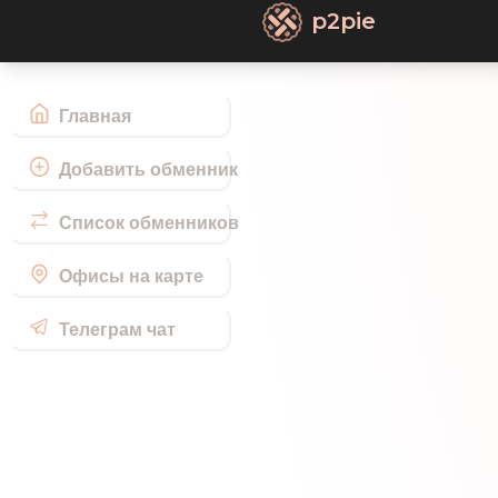
p2pie
Главная
Добавить обменник
Список обменников
Офисы на карте
Телеграм чат