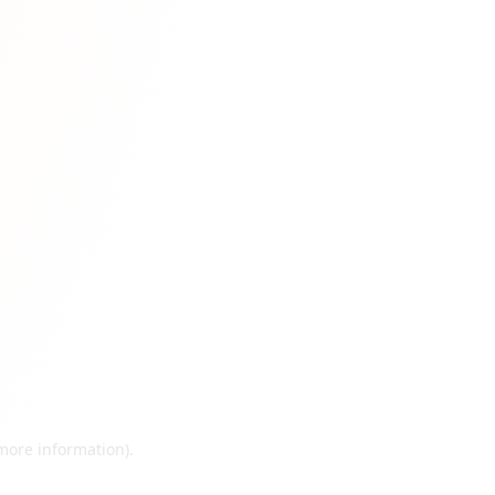
 more information)
.