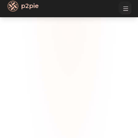
p2pie