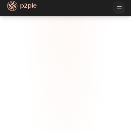
p2pie