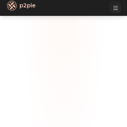
p2pie