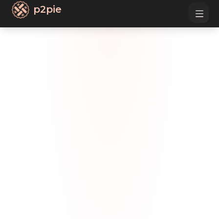
p2pie