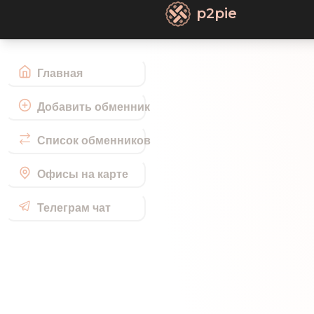
p2pie
Главная
Добавить обменник
Список обменников
Офисы на карте
Телеграм чат