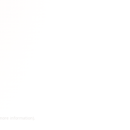
 more information)
.