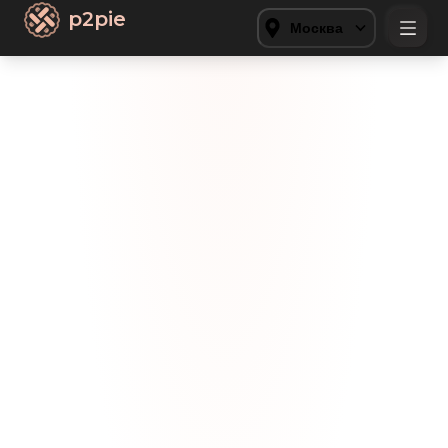
p2pie
Москва