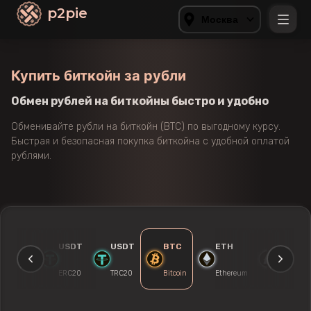
p2pie
Москва
Купить биткойн за рубли
Обмен рублей на биткойны быстро и удобно
Обменивайте рубли на биткойн (BTC) по выгодному курсу.
Быстрая и безопасная покупка биткойна с удобной оплатой
рублями.
USDT
USDT
BTC
ETH
LTC
DAI
ERC20
TRC20
Bitcoin
Ethereum
Litecoin