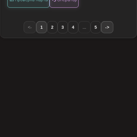
<-
1
2
3
4
...
5
->