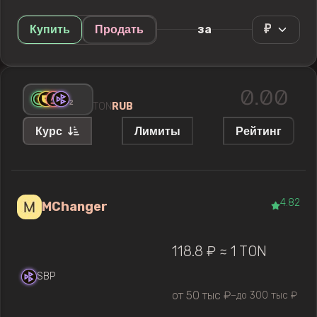
₽
за
Купить
Продать
+
2
TON
RUB
Курс
Лимиты
Рейтинг
4.82
MChanger
118.8 ₽ ≈ 1 TON
SBP
от 50 тыс ₽
до 300 тыс ₽
—