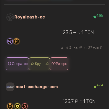
4.85
Royalcash-cc
123.5 ₽ ≈ 1 TON
от 3.0 тыс ₽
до 37 млн ₽
—
Оператор
Крупный
Резерв
4.64
Inout-exchange-com
123.7 ₽ ≈ 1 TON