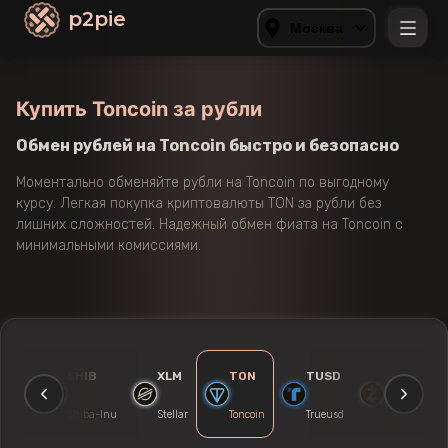
p2pie
Москва
Купить Toncoin за рубли
Обмен рублей на Toncoin быстро и безопасно
Моментально обменяйте рубли на Toncoin по выгодному
курсу. Легкая покупка криптовалюты TON за рубли без
лишних сложностей. Надежный обмен фиата на Toncoin с
минимальными комиссиями.
XRP
SHIB
XLM
TON
TUSD
ZEC
Ripple
Shiba-Inu
Stellar
Toncoin
Trueusd
Zcash