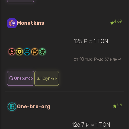
4.69
Monetkins
125 ₽ ≈ 1 TON
от 10 тыс ₽
до 37 млн ₽
—
Оператор
Крупный
4.5
One-bro-org
126.7 ₽ ≈ 1 TON