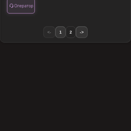
Оператор
<-
1
2
->