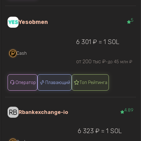
5
Yesobmen
6 301 ₽ ≈ 1 SOL
Cash
от 200 тыс ₽
до 45 млн ₽
—
Оператор
Плавающий
Топ Рейтинга
4.89
Rbankexchange-io
6 323 ₽ ≈ 1 SOL