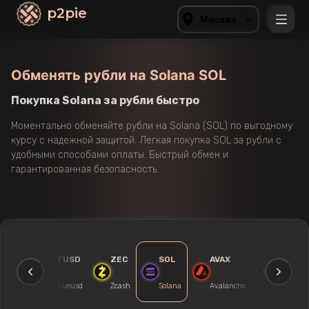
p2pie
Москва
Обменять рубли на Solana SOL
Покупка Solana за рубли быстро
Моментально обменяйте рубли на Solana (SOL) по выгодному
курсу с надежной защитой. Легкая покупка SOL за рубли с
удобными способами оплаты. Быстрый обмен и
гарантированная безопасность.
TON
TUSD
ZEC
SOL
AVAX
BNB
Toncoin
Trueusd
Zcash
Solana
Avalanche
Binance