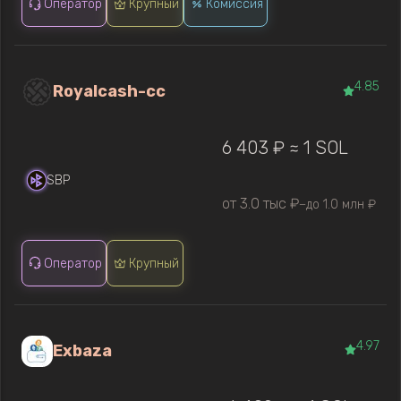
Оператор
Крупный
Комиссия
4.85
Royalcash-cc
6 403 ₽ ≈ 1 SOL
SBP
от 3.0 тыс ₽
до 1.0 млн ₽
—
Оператор
Крупный
4.97
Exbaza