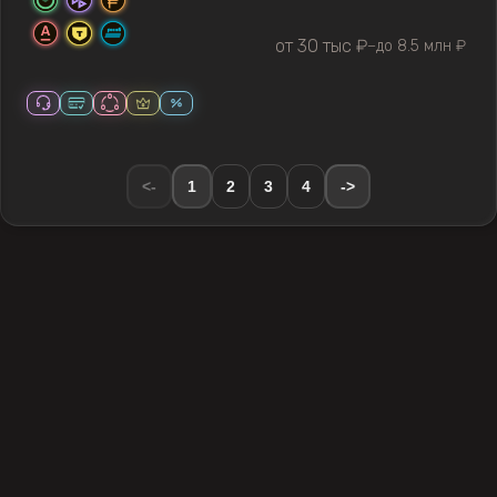
от 30 тыс ₽
до 8.5 млн ₽
—
<-
1
2
3
4
->