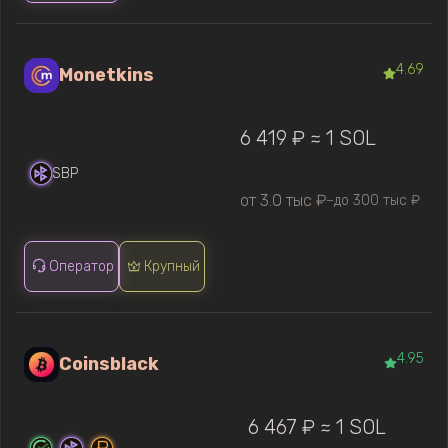
4.69
Monetkins
6 419 ₽ ≈ 1 SOL
SBP
от 3.0 тыс ₽
до 300 тыс ₽
—
Оператор
Крупный
4.95
Coinsblack
6 467 ₽ ≈ 1 SOL