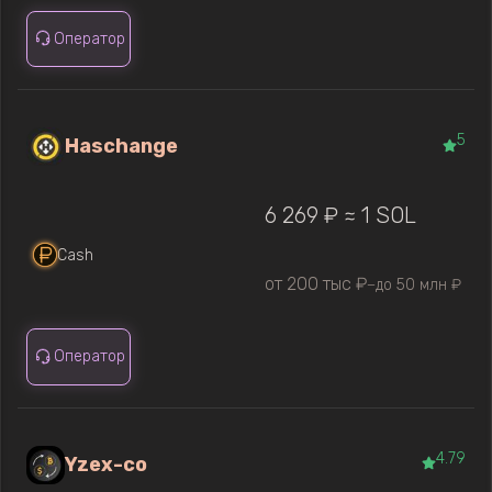
Оператор
5
Haschange
6 269 ₽ ≈ 1 SOL
Cash
от 200 тыс ₽
до 50 млн ₽
—
Оператор
4.79
Yzex-co