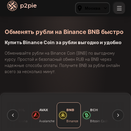
p2pie
Москва
Обменять рубли на Binance BNB быстро
Купить Binance Coin за рубли выгодно и удобно
Обменивайте рубли на Binance Coin (BNB) по выгодному
курсу. Простой и безопасный обмен RUB на BNB через
надежные способы оплаты. Получите BNB за рубли онлайн
всего за несколько минут.
ZEC
SOL
AVAX
BNB
BCH
BTG
cash
Solana
Avalanche
Binance
Bitcoin Cash
Bitcoin