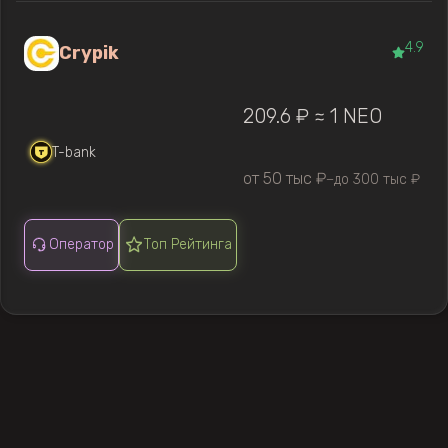
4.9
Crypik
209.6 ₽ ≈ 1 NEO
T-bank
от 50 тыс ₽
до 300 тыс ₽
—
Оператор
Топ Рейтинга