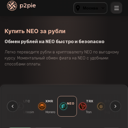
p2pie
Москва
Купить NEO за рубли
Обмен рублей на NEO быстро и безопасно
Легко переводите рубли в криптовалюту NEO по выгодному
курсу. Моментальный обмен фиата на NEO с удобными
способами оплаты.
ETH
LTC
XMR
TRX
DOGE
NEO
thereum
Litecoin
Monero
Tron
Dogecoin