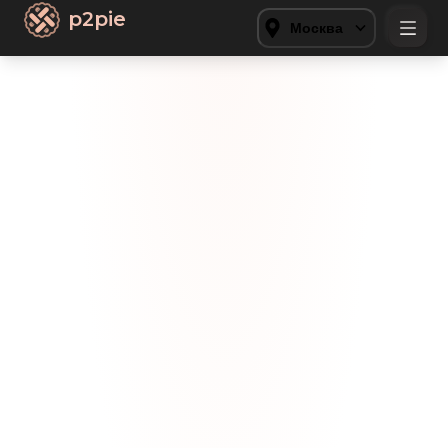
p2pie
Москва