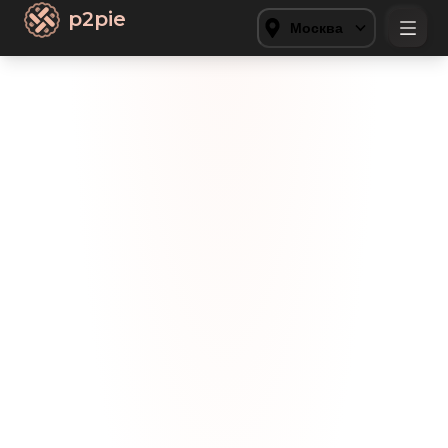
p2pie
Москва