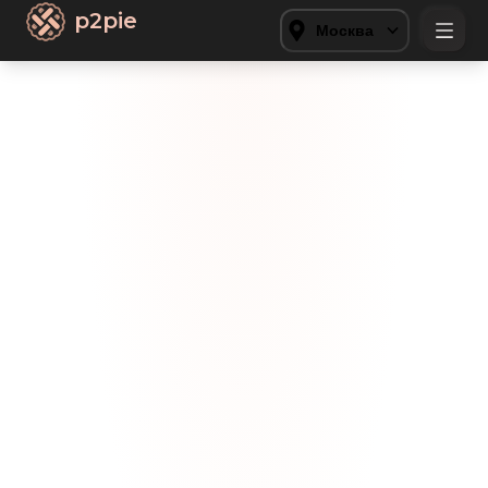
p2pie
Москва