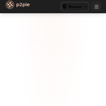
p2pie
Москва