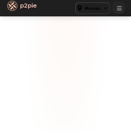
p2pie
Москва