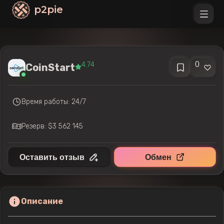
p2pie
0
4.74
CoinStart
Время работы: 24/7
Резерв: $3 562 145
Оставить отзыв
Обмен
Описание