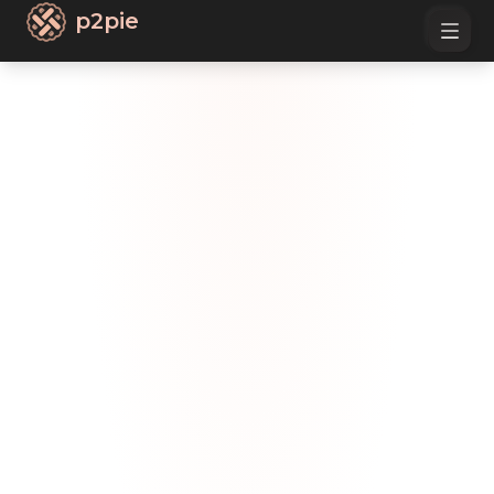
p2pie