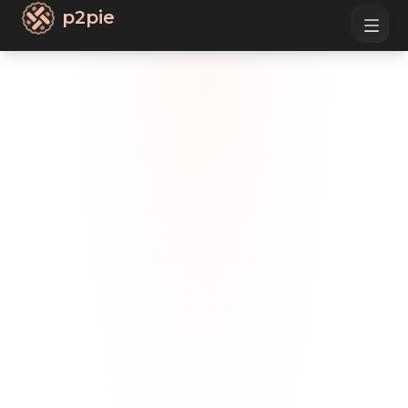
p2pie