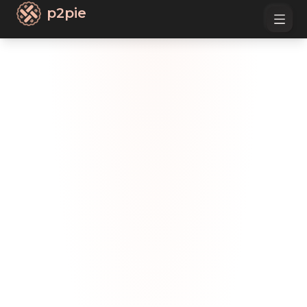
p2pie