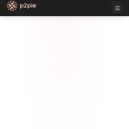
p2pie