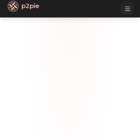
p2pie