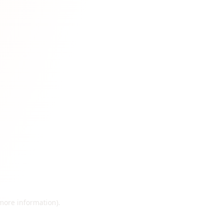
 more information)
.