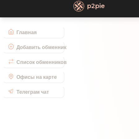
p2pie
Главная
Добавить обменник
Список обменников
Офисы на карте
Телеграм чат