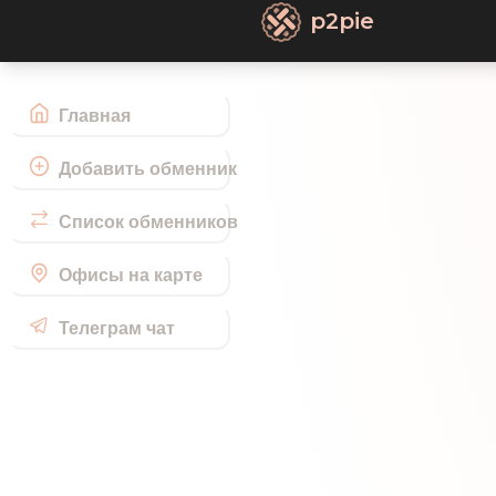
p2pie
Главная
Добавить обменник
Список обменников
Офисы на карте
Телеграм чат