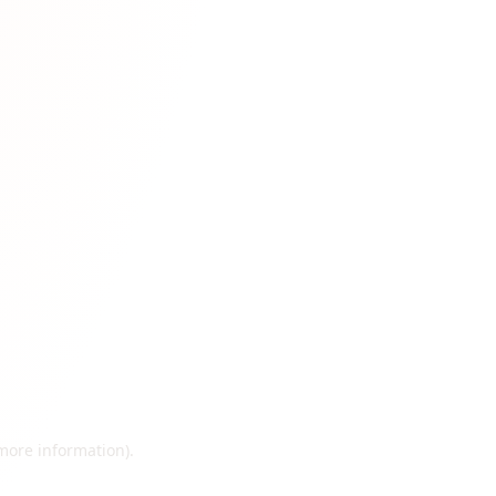
 more information)
.