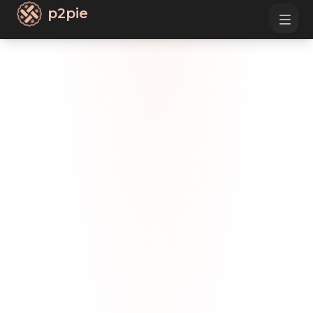
p2pie