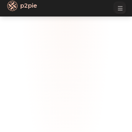
p2pie