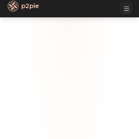
p2pie