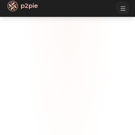
p2pie